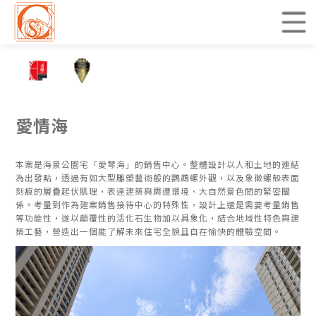
愛情海
本案是海景公園宅「愛琴海」的銷售中心。整體設計以人和土地的連結
為出發點，透過有如大型雕塑藝術般的鸚鵡螺外觀，以及象徵螺殼表面
刻痕的層疊起伏肌理，表達建築與周遭環境、大自然景色間的緊密關
係。考量到作為建案銷售接待中心的特殊性，設計上還是需要考量銷售
等功能性，遂以顛覆性的活化石生物加以具象化，結合地域性特色與建
築工藝，營造出一個能了解未來住宅全貌且自在愉快的體驗空間。