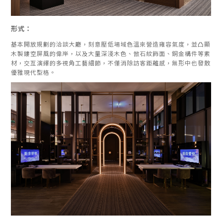
形式：
基本開放規劃的洽談大廳，刻意壓低場域色溫來營造雍容氣度，並凸顯
木製鏤空屏風的偉岸，以及大量深淺木色、倣石紋飾面、銅金構件等素
材，交亙演繹的多視角工藝細節，不僅消除訪客距離感，無形中也發散
優雅現代型格。