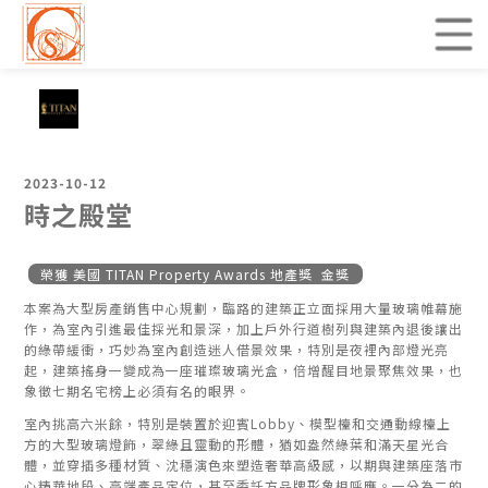
2023-10-12
時之殿堂
榮獲 美國 TITAN Property Awards 地產獎 金獎
本案為大型房產銷售中心規劃，臨路的建築正立面採用大量玻璃帷幕施
作，為室內引進最佳採光和景深，加上戶外行道樹列與建築內退後讓出
的綠帶緩衝，巧妙為室內創造迷人借景效果，特別是夜裡內部燈光亮
起，建築搖身一變成為一座璀璨玻璃光盒，倍增醒目地景聚焦效果，也
象徵七期名宅榜上必須有名的眼界。
室內挑高六米餘，特別是裝置於迎賓Lobby、模型檯和交通動線檯上
方的大型玻璃燈飾，翠綠且靈動的形體，猶如盎然綠葉和滿天星光合
體，並穿插多種材質、沈穩演色來塑造奢華高級感，以期與建築座落市
心精華地段、高端產品定位，甚至委託方品牌形象相呼應。一分為二的