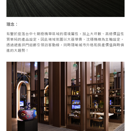
理念：
有鑒於座落台中七期極精華區域的環境屬性，加上大坪數、高總價且性
質單純的產品設定，因此場域氛圍以大器華貴、沈穩精緻為主軸設定，
透過遞進拱門迴廊引領訪客動線，同時隱喻城市升格和房產價值與時俱
進的大趨勢！