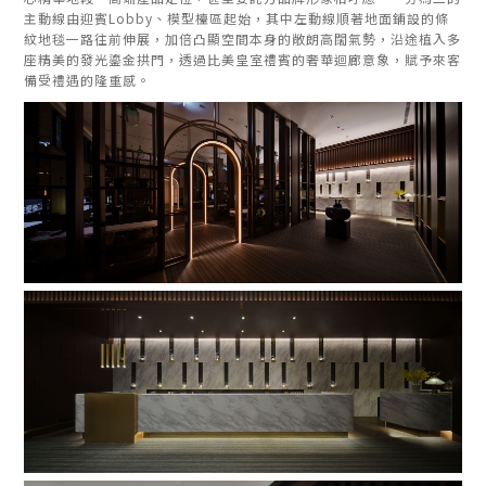
主動線由迎賓Lobby、模型檯區起始，其中左動線順著地面鋪設的條
紋地毯一路往前伸展，加倍凸顯空間本身的敞朗高闊氣勢，沿途植入多
座精美的發光鎏金拱門，透過比美皇室禮賓的奢華迴廊意象，賦予來客
備受禮遇的隆重感。