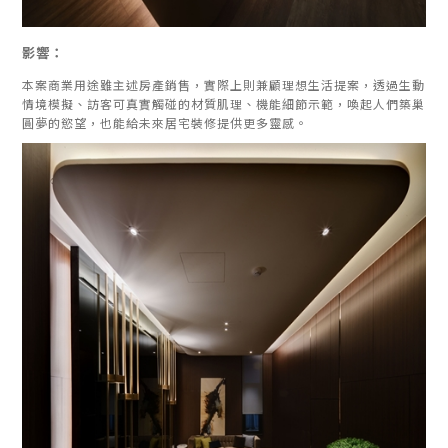
影響：
本案商業用途雖主述房產銷售，實際上則兼顧理想生活提案，透過生動
情境模擬、訪客可真實觸碰的材質肌理、機能細節示範，喚起人們築巢
圓夢的慾望，也能給未來居宅裝修提供更多靈感。