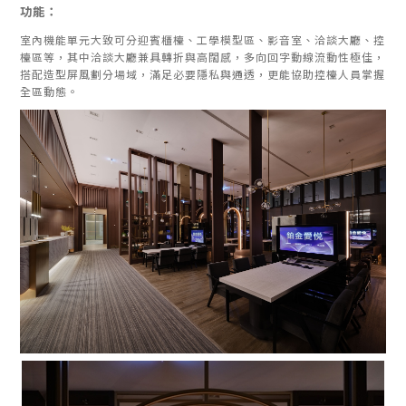
功能：
室內機能單元大致可分迎賓櫃檯、工學模型區、影音室、洽談大廳、控
檯區等，其中洽談大廳兼具轉折與高闊感，多向回字動線流動性極佳，
搭配造型屏風劃分場域，滿足必要隱私與通透，更能協助控檯人員掌握
全區動態。